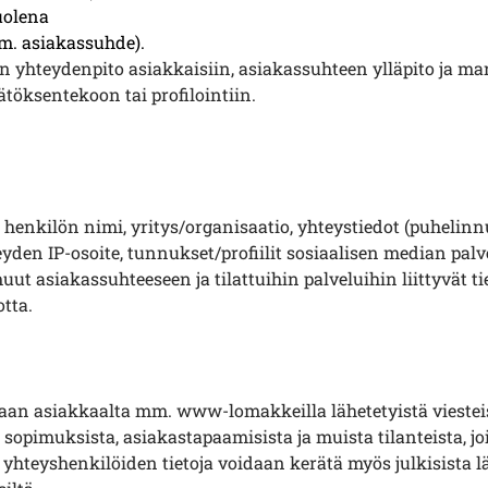
uolena
im. asiakassuhde).
on
yhteydenpito asiakkaisiin, asiakassuhteen ylläpito ja ma
ätöksentekoon tai profilointiin.
t: henkilön nimi, yritys/organisaatio, yhteystiedot (puhelinn
en IP-osoite, tunnukset/profiilit sosiaalisen median palvelu
ut asiakassuhteeseen ja tilattuihin palveluihin liittyvät ti
otta.
daan asiakkaalta mm. www-lomakkeilla lähetetyistä viesteis
sopimuksista, asiakastapaamisista ja muista tilanteista, jo
yhteyshenkilöiden tietoja voidaan kerätä myös julkisista lä