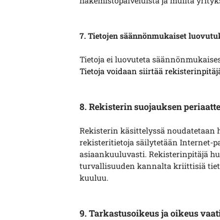
hakemistopalveluista ja muilta yrityks
7. Tietojen säännönmukaiset luovutuks
Tietoja ei luovuteta säännönmukaisest
Tietoja voidaan siirtää rekisterinpit
8. Rekisterin suojauksen periaatte
Rekisterin käsittelyssä noudatetaan h
rekisteritietoja säilytetään Internet-p
asiaankuuluvasti. Rekisterinpitäjä huo
turvallisuuden kannalta kriittisiä tie
kuuluu.
9. Tarkastusoikeus ja oikeus vaat