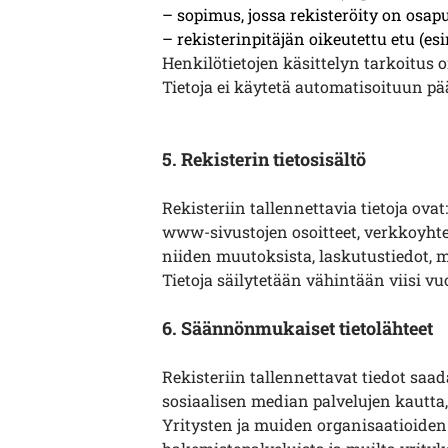
– sopimus, jossa rekisteröity on osap
– rekisterinpitäjän oikeutettu etu (es
Henkilötietojen käsittelyn tarkoitus 
Tietoja ei käytetä automatisoituun pä
5. Rekisterin tietosisältö
Rekisteriin tallennettavia tietoja ova
www-sivustojen osoitteet, verkkoyhteyd
niiden muutoksista, laskutustiedot, mu
Tietoja säilytetään vähintään viisi vu
6. Säännönmukaiset tietolähteet
Rekisteriin tallennettavat tiedot saa
sosiaalisen median palvelujen kautta, 
Yritysten ja muiden organisaatioiden 