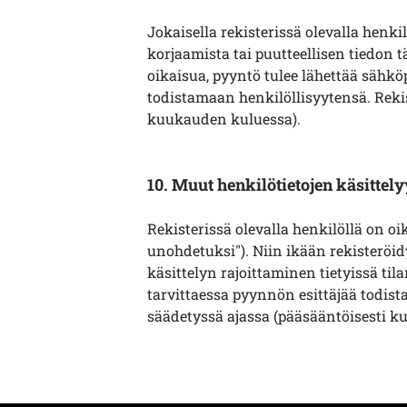
Jokaisella rekisterissä olevalla henki
korjaamista tai puutteellisen tiedon t
oikaisua, pyyntö tulee
lähettää sähkö
todistamaan henkilöllisyytensä. Rekis
kuukauden kuluessa).
10. Muut henkilötietojen käsittely
Rekisterissä olevalla henkilöllä on o
unohdetuksi"). Niin ikään rekisteröi
käsittelyn rajoittaminen tietyissä til
tarvittaessa pyynnön esittäjää todist
säädetyssä ajassa (pääsääntöisesti k