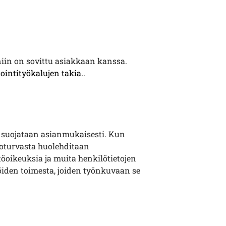
 niin on sovittu asiakkaan kanssa.
ointityökalujen takia.
.
ot suojataan asianmukaisesti. Kun
ietoturvasta huolehditaan
ttöoikeuksia ja muita henkilötietojen
ijöiden toimesta, joiden työnkuvaan se