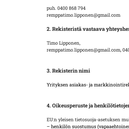
puh. 0400 868 794
remppatimo.lipponen@gmail.com
2. Rekisteristä vastaava yhteyshe
Timo Lipponen,
remppatimo.lipponen@gmail.com
,
04
3. Rekisterin nimi
Yrityksen asiakas- ja markkinointirek
4. Oikeusperuste ja henkilötietoje
EU:n yleisen tietosuoja-asetuksen muk
– henkilön suostumus (vapaaehtoinen