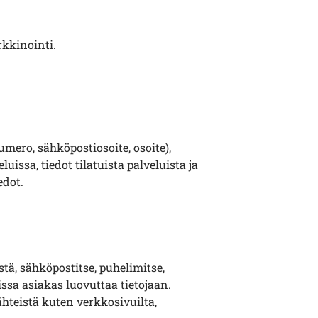
rkkinointi.
umero, sähköpostiosoite, osoite),
issa, tiedot tilatuista palveluista ja
edot.
tä, sähköpostitse, puhelimitse,
issa asiakas luovuttaa tietojaan.
hteistä kuten verkkosivuilta,