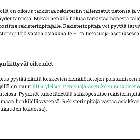
löllä on oikeus tarkistaa rekisteriin tallennetut tietonsa ja
äydentämistä. Mikäli henkilö haluaa tarkistaa hänestä talle
postitse
rekisterinpitäjälle. Rekisterinpitäjä voi pyytää tarv
terinpitäjä vastaa asiakkaalle EU:n tietosuoja-asetuksessa
yn liittyvät oikeudet
ikeus pyytää häntä koskevien henkilötietojen poistamiseen re
dyillä on muut
EU:n yleisen tietosuoja-asetuksen mukaiset 
anteissa. Pyynnöt tulee
lähettää sähköpostitse
rekisterinpitä
amaan henkilöllisyytensä. Rekisterinpitäjä vastaa asiakkaa
uukauden kuluessa).