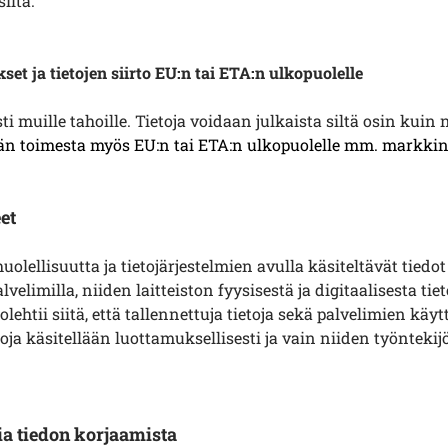
iltä.
et ja tietojen siirto EU:n tai ETA:n ulkopuolelle
i muille tahoille. Tietoja voidaan julkaista siltä osin kuin
äjän toimesta myös EU:n tai ETA:n ulkopuolelle mm. markkin
et
uolellisuutta ja tietojärjestelmien avulla käsiteltävät tied
alvelimilla, niiden laitteiston fyysisestä ja digitaalisesta t
lehtii siitä, että tallennettuja tietoja sekä palvelimien käy
toja käsitellään luottamuksellisesti ja vain niiden työntek
ia tiedon korjaamista