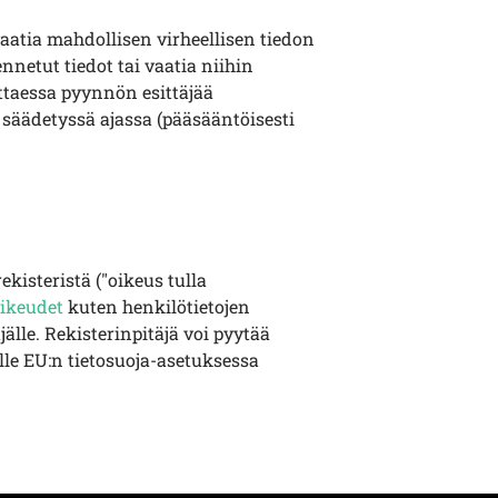
 vaatia mahdollisen virheellisen tiedon
nnetut tiedot tai vaatia niihin
ittaessa pyynnön esittäjää
 säädetyssä ajassa (pääsääntöisesti
kisteristä ("oikeus tulla
oikeudet
kuten henkilötietojen
jälle. Rekisterinpitäjä voi pyytää
lle EU:n tietosuoja-asetuksessa